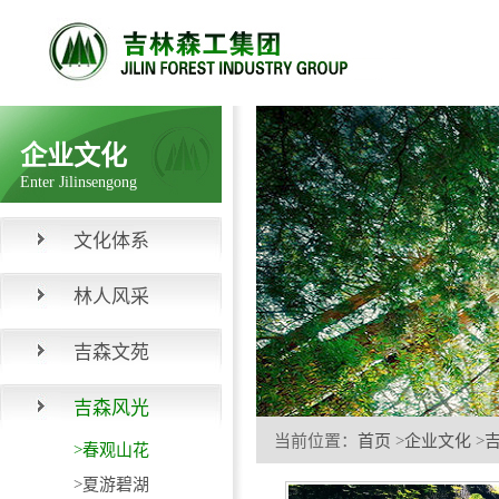
企业文化
Enter Jilinsengong
文化体系
林人风采
吉森文苑
吉森风光
当前位置：
首页
>
企业文化
>
>春观山花
>夏游碧湖