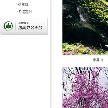
>秋赏红叶
>冬览雾淞
象鼻山