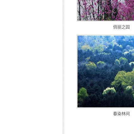
俏丽之园
春染林间